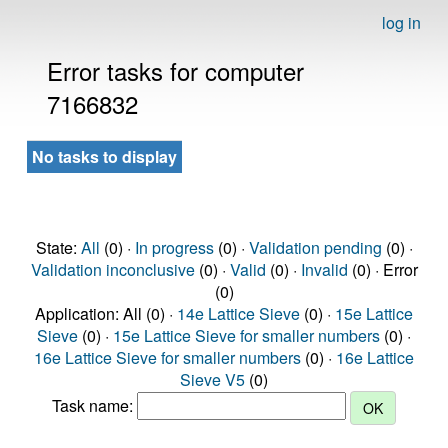
log in
Error tasks for computer
7166832
No tasks to display
State:
All
(0) ·
In progress
(0) ·
Validation pending
(0) ·
Validation inconclusive
(0) ·
Valid
(0) ·
Invalid
(0) · Error
(0)
Application: All (0) ·
14e Lattice Sieve
(0) ·
15e Lattice
Sieve
(0) ·
15e Lattice Sieve for smaller numbers
(0) ·
16e Lattice Sieve for smaller numbers
(0) ·
16e Lattice
Sieve V5
(0)
Task name: