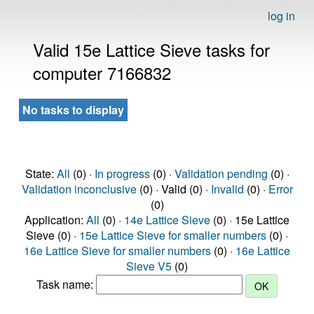
log in
Valid 15e Lattice Sieve tasks for
computer 7166832
No tasks to display
State:
All
(0) ·
In progress
(0) ·
Validation pending
(0) ·
Validation inconclusive
(0) · Valid (0) ·
Invalid
(0) ·
Error
(0)
Application:
All
(0) ·
14e Lattice Sieve
(0) · 15e Lattice
Sieve (0) ·
15e Lattice Sieve for smaller numbers
(0) ·
16e Lattice Sieve for smaller numbers
(0) ·
16e Lattice
Sieve V5
(0)
Task name: