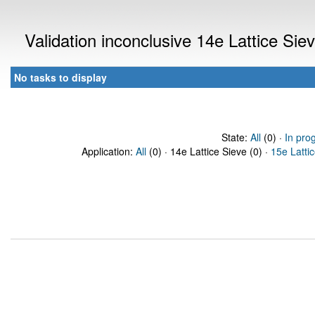
Validation inconclusive 14e Lattice Si
No tasks to display
State:
All
(0) ·
In pro
Application:
All
(0) · 14e Lattice Sieve (0) ·
15e Latti