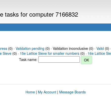
eve tasks for computer 7166832
gress
(0) ·
Validation pending
(0) · Validation inconclusive (0) ·
Valid
(0) 
ce Sieve
(0) ·
15e Lattice Sieve for smaller numbers
(0) ·
16e Lattice Si
Task name:
Home
|
My Account
|
Message Boards