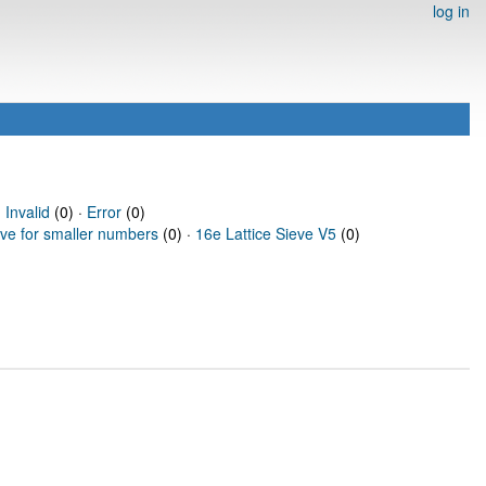
log in
·
Invalid
(0) ·
Error
(0)
eve for smaller numbers
(0) ·
16e Lattice Sieve V5
(0)