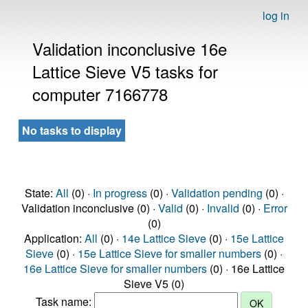
log in
Validation inconclusive 16e
Lattice Sieve V5 tasks for
computer 7166778
No tasks to display
State:
All
(0) ·
In progress
(0) ·
Validation pending
(0) ·
Validation inconclusive (0) ·
Valid
(0) ·
Invalid
(0) ·
Error
(0)
Application:
All
(0) ·
14e Lattice Sieve
(0) ·
15e Lattice
Sieve
(0) ·
15e Lattice Sieve for smaller numbers
(0) ·
16e Lattice Sieve for smaller numbers
(0) · 16e Lattice
Sieve V5 (0)
Task name: