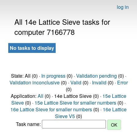
log in
All 14e Lattice Sieve tasks for
computer 7166778
No tasks to display
State: All (0) ·
In progress
(0) ·
Validation pending
(0) ·
Validation inconclusive
(0) ·
Valid
(0) ·
Invalid
(0) ·
Error
(0)
Application:
All
(0) · 14e Lattice Sieve (0) ·
15e Lattice
Sieve
(0) ·
15e Lattice Sieve for smaller numbers
(0) ·
16e Lattice Sieve for smaller numbers
(0) ·
16e Lattice
Sieve V5
(0)
Task name: