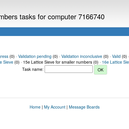
numbers tasks for computer 7166740
gress
(0) ·
Validation pending
(0) ·
Validation inconclusive
(0) ·
Valid
(0) ·
ce Sieve
(0) · 15e Lattice Sieve for smaller numbers (0) ·
16e Lattice Si
Task name:
Home
|
My Account
|
Message Boards