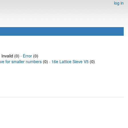
log in
 Invalid (0) ·
Error
(0)
eve for smaller numbers
(0) ·
16e Lattice Sieve V5
(0)