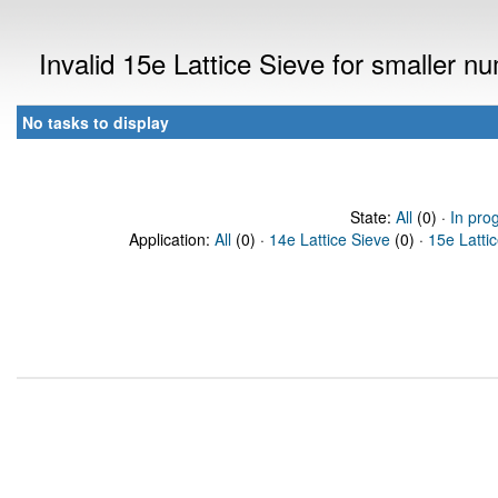
Invalid 15e Lattice Sieve for smaller 
No tasks to display
State:
All
(0) ·
In pro
Application:
All
(0) ·
14e Lattice Sieve
(0) ·
15e Latti