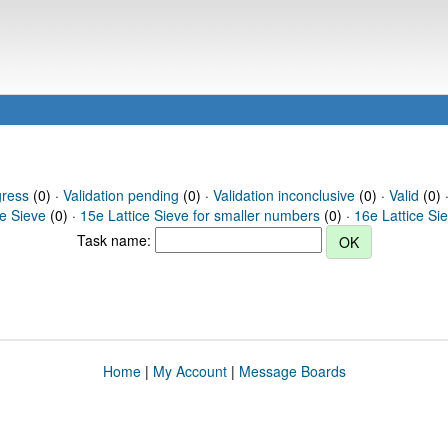
gress
(0) ·
Validation pending
(0) ·
Validation inconclusive
(0) ·
Valid
(0) 
ce Sieve
(0) ·
15e Lattice Sieve for smaller numbers
(0) ·
16e Lattice Si
Task name:
Home
|
My Account
|
Message Boards