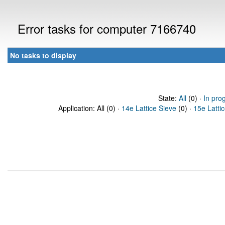
Error tasks for computer 7166740
No tasks to display
State:
All
(0) ·
In pro
Application: All (0) ·
14e Lattice Sieve
(0) ·
15e Latti