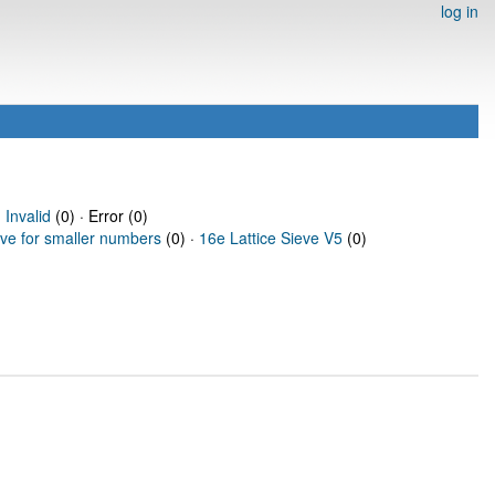
log in
·
Invalid
(0) · Error (0)
eve for smaller numbers
(0) ·
16e Lattice Sieve V5
(0)