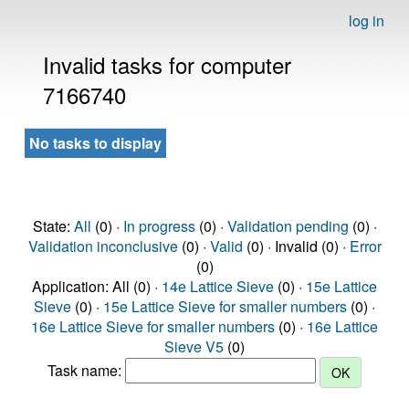
log in
Invalid tasks for computer
7166740
No tasks to display
State:
All
(0) ·
In progress
(0) ·
Validation pending
(0) ·
Validation inconclusive
(0) ·
Valid
(0) · Invalid (0) ·
Error
(0)
Application: All (0) ·
14e Lattice Sieve
(0) ·
15e Lattice
Sieve
(0) ·
15e Lattice Sieve for smaller numbers
(0) ·
16e Lattice Sieve for smaller numbers
(0) ·
16e Lattice
Sieve V5
(0)
Task name: