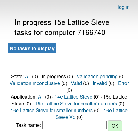
log in
In progress 15e Lattice Sieve
tasks for computer 7166740
No tasks to display
State:
All
(0) · In progress (0) ·
Validation pending
(0) ·
Validation inconclusive
(0) ·
Valid
(0) ·
Invalid
(0) ·
Error
(0)
Application:
All
(0) ·
14e Lattice Sieve
(0) · 15e Lattice
Sieve (0) ·
15e Lattice Sieve for smaller numbers
(0) ·
16e Lattice Sieve for smaller numbers
(0) ·
16e Lattice
Sieve V5
(0)
Task name: