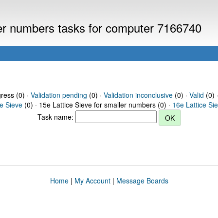
ller numbers tasks for computer 7166740
gress (0) ·
Validation pending
(0) ·
Validation inconclusive
(0) ·
Valid
(0) 
ce Sieve
(0) · 15e Lattice Sieve for smaller numbers (0) ·
16e Lattice Si
Task name:
Home
|
My Account
|
Message Boards