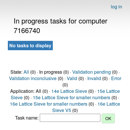
log in
In progress tasks for computer
7166740
No tasks to display
State:
All
(0) · In progress (0) ·
Validation pending
(0) ·
Validation inconclusive
(0) ·
Valid
(0) ·
Invalid
(0) ·
Error
(0)
Application: All (0) ·
14e Lattice Sieve
(0) ·
15e Lattice
Sieve
(0) ·
15e Lattice Sieve for smaller numbers
(0) ·
16e Lattice Sieve for smaller numbers
(0) ·
16e Lattice
Sieve V5
(0)
Task name: