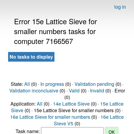
log in
Error 15e Lattice Sieve for
smaller numbers tasks for
computer 7166567
No tasks to display
State:
All
(0) ·
In progress
(0) ·
Validation pending
(0) ·
Validation inconclusive
(0) ·
Valid
(0) ·
Invalid
(0) · Error
(0)
Application:
All
(0) ·
14e Lattice Sieve
(0) ·
15e Lattice
Sieve
(0) · 15e Lattice Sieve for smaller numbers (0) ·
16e Lattice Sieve for smaller numbers
(0) ·
16e Lattice
Sieve V5
(0)
Task name: