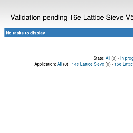
Validation pending 16e Lattice Sieve 
No tasks to display
State:
All
(0) ·
In pro
Application:
All
(0) ·
14e Lattice Sieve
(0) ·
15e Latti