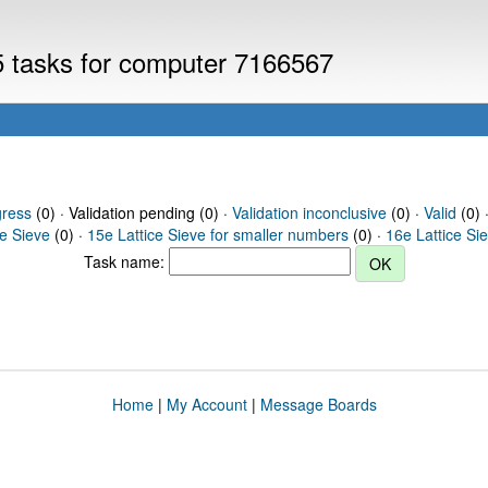
V5 tasks for computer 7166567
gress
(0) · Validation pending (0) ·
Validation inconclusive
(0) ·
Valid
(0) 
ce Sieve
(0) ·
15e Lattice Sieve for smaller numbers
(0) ·
16e Lattice Si
Task name:
Home
|
My Account
|
Message Boards