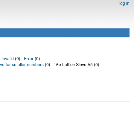
log in
·
Invalid
(0) ·
Error
(0)
eve for smaller numbers
(0) · 16e Lattice Sieve V5 (0)