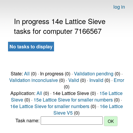
log in
In progress 14e Lattice Sieve
tasks for computer 7166567
No tasks to display
State:
All
(0) · In progress (0) ·
Validation pending
(0) ·
Validation inconclusive
(0) ·
Valid
(0) ·
Invalid
(0) ·
Error
(0)
Application:
All
(0) · 14e Lattice Sieve (0) ·
15e Lattice
Sieve
(0) ·
15e Lattice Sieve for smaller numbers
(0) ·
16e Lattice Sieve for smaller numbers
(0) ·
16e Lattice
Sieve V5
(0)
Task name: