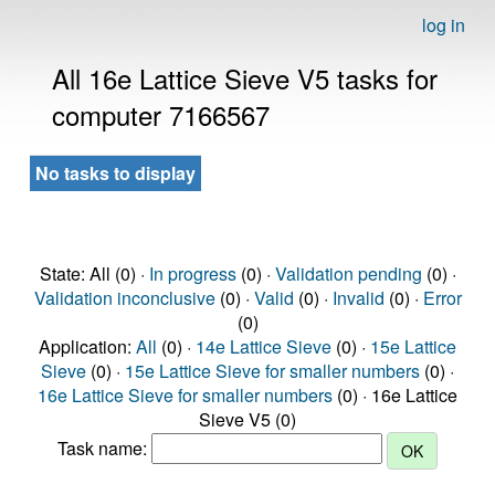
log in
All 16e Lattice Sieve V5 tasks for
computer 7166567
No tasks to display
State: All (0) ·
In progress
(0) ·
Validation pending
(0) ·
Validation inconclusive
(0) ·
Valid
(0) ·
Invalid
(0) ·
Error
(0)
Application:
All
(0) ·
14e Lattice Sieve
(0) ·
15e Lattice
Sieve
(0) ·
15e Lattice Sieve for smaller numbers
(0) ·
16e Lattice Sieve for smaller numbers
(0) · 16e Lattice
Sieve V5 (0)
Task name: