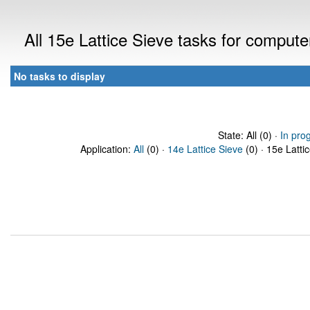
All 15e Lattice Sieve tasks for comput
No tasks to display
State: All (0) ·
In pro
Application:
All
(0) ·
14e Lattice Sieve
(0) · 15e Latti