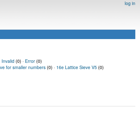
log in
·
Invalid
(0) ·
Error
(0)
eve for smaller numbers
(0) ·
16e Lattice Sieve V5
(0)