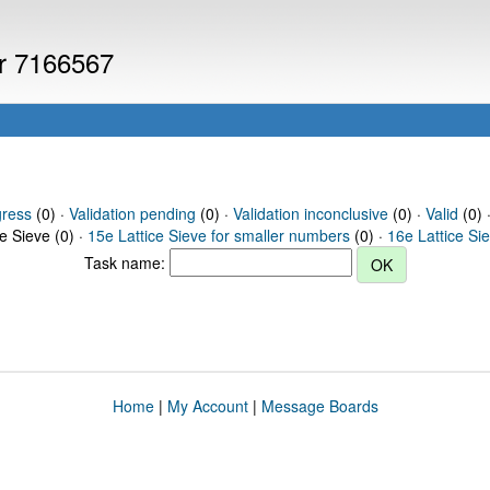
er 7166567
gress
(0) ·
Validation pending
(0) ·
Validation inconclusive
(0) ·
Valid
(0) 
ce Sieve (0) ·
15e Lattice Sieve for smaller numbers
(0) ·
16e Lattice Si
Task name:
Home
|
My Account
|
Message Boards