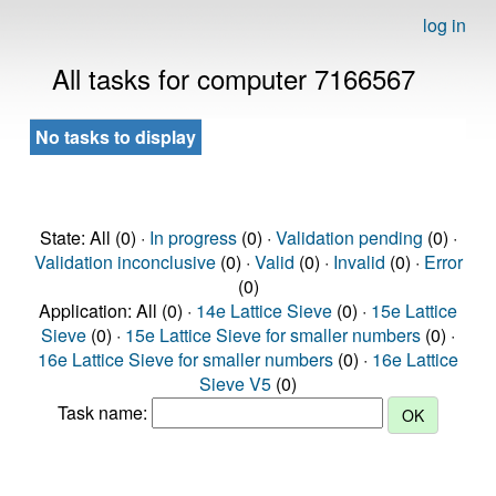
log in
All tasks for computer 7166567
No tasks to display
State: All (0) ·
In progress
(0) ·
Validation pending
(0) ·
Validation inconclusive
(0) ·
Valid
(0) ·
Invalid
(0) ·
Error
(0)
Application: All (0) ·
14e Lattice Sieve
(0) ·
15e Lattice
Sieve
(0) ·
15e Lattice Sieve for smaller numbers
(0) ·
16e Lattice Sieve for smaller numbers
(0) ·
16e Lattice
Sieve V5
(0)
Task name: