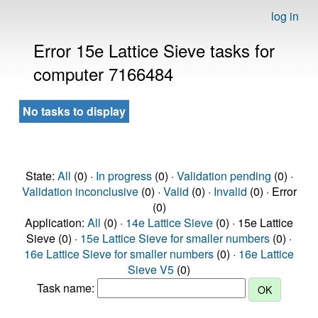
log in
Error 15e Lattice Sieve tasks for
computer 7166484
No tasks to display
State:
All
(0) ·
In progress
(0) ·
Validation pending
(0) ·
Validation inconclusive
(0) ·
Valid
(0) ·
Invalid
(0) · Error
(0)
Application:
All
(0) ·
14e Lattice Sieve
(0) · 15e Lattice
Sieve (0) ·
15e Lattice Sieve for smaller numbers
(0) ·
16e Lattice Sieve for smaller numbers
(0) ·
16e Lattice
Sieve V5
(0)
Task name: