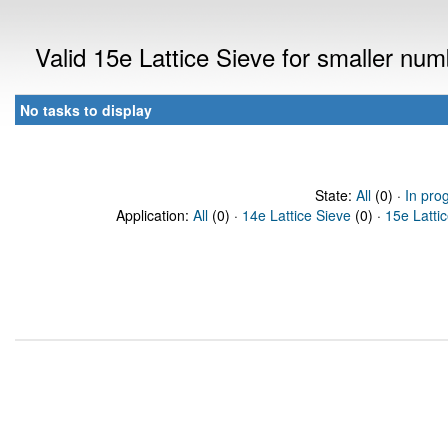
Valid 15e Lattice Sieve for smaller nu
No tasks to display
State:
All
(0) ·
In pro
Application:
All
(0) ·
14e Lattice Sieve
(0) ·
15e Latti