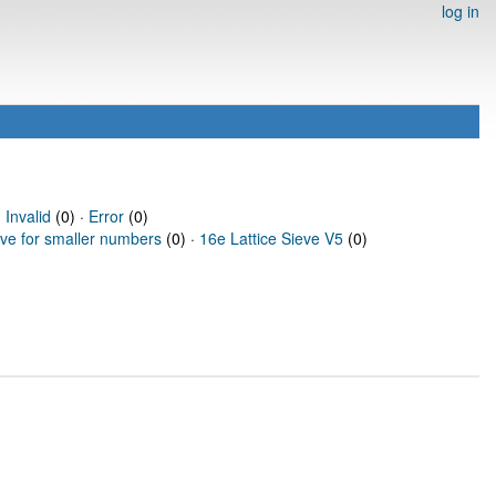
log in
·
Invalid
(0) ·
Error
(0)
eve for smaller numbers
(0) ·
16e Lattice Sieve V5
(0)