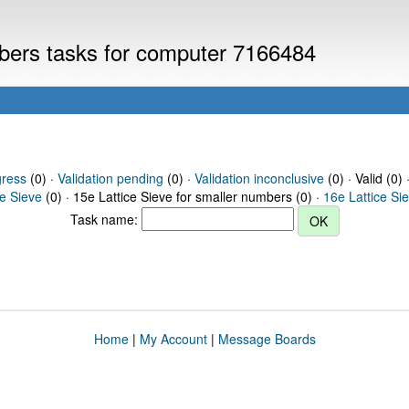
mbers tasks for computer 7166484
gress
(0) ·
Validation pending
(0) ·
Validation inconclusive
(0) · Valid (0) 
ce Sieve
(0) · 15e Lattice Sieve for smaller numbers (0) ·
16e Lattice Si
Task name:
Home
|
My Account
|
Message Boards