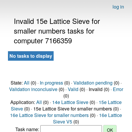
log in
Invalid 15e Lattice Sieve for
smaller numbers tasks for
computer 7166359
No tasks to display
State:
All
(0) ·
In progress
(0) ·
Validation pending
(0) ·
Validation inconclusive
(0) ·
Valid
(0) · Invalid (0) ·
Error
(0)
Application:
All
(0) ·
14e Lattice Sieve
(0) ·
15e Lattice
Sieve
(0) · 15e Lattice Sieve for smaller numbers (0) ·
16e Lattice Sieve for smaller numbers
(0) ·
16e Lattice
Sieve V5
(0)
Task name: