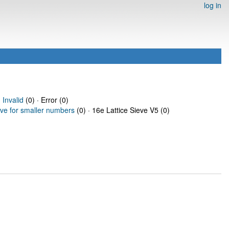
log in
·
Invalid
(0) · Error (0)
eve for smaller numbers
(0) · 16e Lattice Sieve V5 (0)