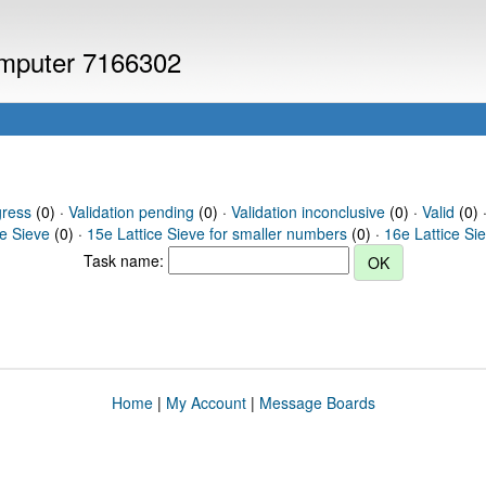
computer 7166302
gress
(0) ·
Validation pending
(0) ·
Validation inconclusive
(0) ·
Valid
(0) 
ce Sieve
(0) ·
15e Lattice Sieve for smaller numbers
(0) ·
16e Lattice Si
Task name:
Home
|
My Account
|
Message Boards