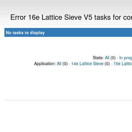
Error 16e Lattice Sieve V5 tasks for 
No tasks to display
State:
All
(0) ·
In pro
Application:
All
(0) ·
14e Lattice Sieve
(0) ·
15e Latti