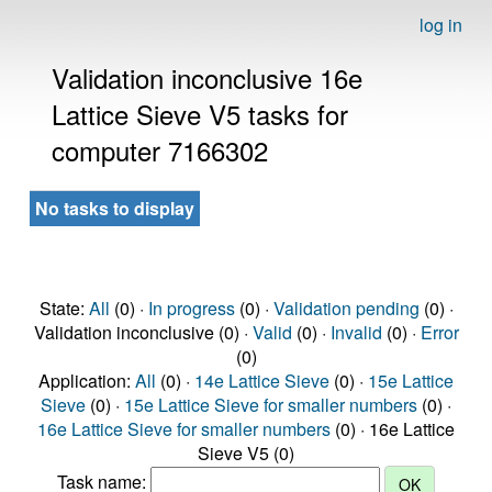
log in
Validation inconclusive 16e
Lattice Sieve V5 tasks for
computer 7166302
No tasks to display
State:
All
(0) ·
In progress
(0) ·
Validation pending
(0) ·
Validation inconclusive (0) ·
Valid
(0) ·
Invalid
(0) ·
Error
(0)
Application:
All
(0) ·
14e Lattice Sieve
(0) ·
15e Lattice
Sieve
(0) ·
15e Lattice Sieve for smaller numbers
(0) ·
16e Lattice Sieve for smaller numbers
(0) · 16e Lattice
Sieve V5 (0)
Task name: