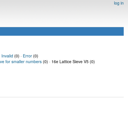
log in
·
Invalid
(0) ·
Error
(0)
eve for smaller numbers
(0) · 16e Lattice Sieve V5 (0)