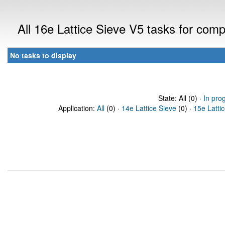
All 16e Lattice Sieve V5 tasks for com
No tasks to display
State: All (0) ·
In pro
Application:
All
(0) ·
14e Lattice Sieve
(0) ·
15e Latti