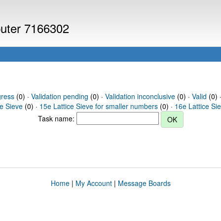
puter 7166302
gress
(0) ·
Validation pending
(0) ·
Validation inconclusive
(0) ·
Valid
(0) 
ce Sieve
(0) ·
15e Lattice Sieve for smaller numbers
(0) ·
16e Lattice Si
Task name:
Home
|
My Account
|
Message Boards