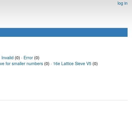
log in
·
Invalid
(0) ·
Error
(0)
eve for smaller numbers
(0) ·
16e Lattice Sieve V5
(0)