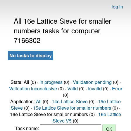
log in
All 16e Lattice Sieve for smaller
numbers tasks for computer
7166302
No tasks to display
State: All (0) ·
In progress
(0) ·
Validation pending
(0) ·
Validation inconclusive
(0) ·
Valid
(0) ·
Invalid
(0) ·
Error
(0)
Application:
All
(0) ·
14e Lattice Sieve
(0) ·
15e Lattice
Sieve
(0) ·
15e Lattice Sieve for smaller numbers
(0) ·
16e Lattice Sieve for smaller numbers (0) ·
16e Lattice
Sieve V5
(0)
Task name: