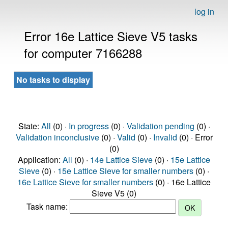
log in
Error 16e Lattice Sieve V5 tasks
for computer 7166288
No tasks to display
State:
All
(0) ·
In progress
(0) ·
Validation pending
(0) ·
Validation inconclusive
(0) ·
Valid
(0) ·
Invalid
(0) · Error
(0)
Application:
All
(0) ·
14e Lattice Sieve
(0) ·
15e Lattice
Sieve
(0) ·
15e Lattice Sieve for smaller numbers
(0) ·
16e Lattice Sieve for smaller numbers
(0) · 16e Lattice
Sieve V5 (0)
Task name: