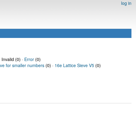
log in
 Invalid (0) ·
Error
(0)
eve for smaller numbers
(0) ·
16e Lattice Sieve V5
(0)