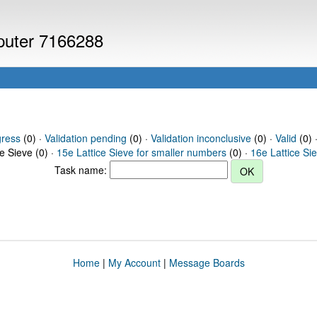
mputer 7166288
gress
(0) ·
Validation pending
(0) ·
Validation inconclusive
(0) ·
Valid
(0) ·
ce Sieve (0) ·
15e Lattice Sieve for smaller numbers
(0) ·
16e Lattice Si
Task name:
Home
|
My Account
|
Message Boards