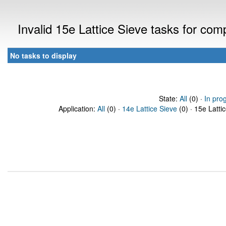
Invalid 15e Lattice Sieve tasks for co
No tasks to display
State:
All
(0) ·
In pro
Application:
All
(0) ·
14e Lattice Sieve
(0) · 15e Latti