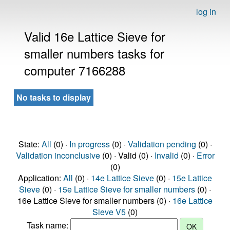
log in
Valid 16e Lattice Sieve for
smaller numbers tasks for
computer 7166288
No tasks to display
State:
All
(0) ·
In progress
(0) ·
Validation pending
(0) ·
Validation inconclusive
(0) · Valid (0) ·
Invalid
(0) ·
Error
(0)
Application:
All
(0) ·
14e Lattice Sieve
(0) ·
15e Lattice
Sieve
(0) ·
15e Lattice Sieve for smaller numbers
(0) ·
16e Lattice Sieve for smaller numbers (0) ·
16e Lattice
Sieve V5
(0)
Task name: