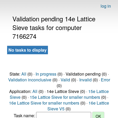
log in
Validation pending 14e Lattice
Sieve tasks for computer
7166274
No tasks to display
State:
All
(0) ·
In progress
(0) · Validation pending (0) ·
Validation inconclusive
(0) ·
Valid
(0) ·
Invalid
(0) ·
Error
(0)
Application:
All
(0) · 14e Lattice Sieve (0) ·
15e Lattice
Sieve
(0) ·
15e Lattice Sieve for smaller numbers
(0) ·
16e Lattice Sieve for smaller numbers
(0) ·
16e Lattice
Sieve V5
(0)
Task name: