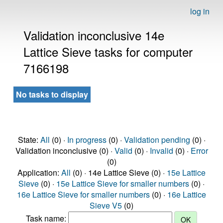
log in
Validation inconclusive 14e
Lattice Sieve tasks for computer
7166198
No tasks to display
State:
All
(0) ·
In progress
(0) ·
Validation pending
(0) ·
Validation inconclusive (0) ·
Valid
(0) ·
Invalid
(0) ·
Error
(0)
Application:
All
(0) · 14e Lattice Sieve (0) ·
15e Lattice
Sieve
(0) ·
15e Lattice Sieve for smaller numbers
(0) ·
16e Lattice Sieve for smaller numbers
(0) ·
16e Lattice
Sieve V5
(0)
Task name: