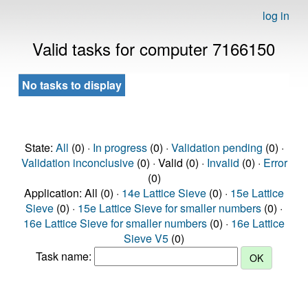
log in
Valid tasks for computer 7166150
No tasks to display
State:
All
(0) ·
In progress
(0) ·
Validation pending
(0) ·
Validation inconclusive
(0) · Valid (0) ·
Invalid
(0) ·
Error
(0)
Application: All (0) ·
14e Lattice Sieve
(0) ·
15e Lattice
Sieve
(0) ·
15e Lattice Sieve for smaller numbers
(0) ·
16e Lattice Sieve for smaller numbers
(0) ·
16e Lattice
Sieve V5
(0)
Task name: