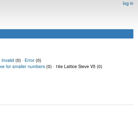
log in
·
Invalid
(0) ·
Error
(0)
eve for smaller numbers
(0) · 16e Lattice Sieve V5 (0)