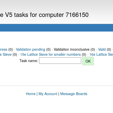
eve V5 tasks for computer 7166150
gress
(0) ·
Validation pending
(0) · Validation inconclusive (0) ·
Valid
(0) 
ce Sieve
(0) ·
15e Lattice Sieve for smaller numbers
(0) ·
16e Lattice Si
Task name:
Home
|
My Account
|
Message Boards