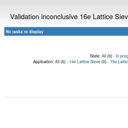
Validation inconclusive 16e Lattice Si
No tasks to display
State:
All
(0) ·
In pro
Application:
All
(0) ·
14e Lattice Sieve
(0) ·
15e Latti