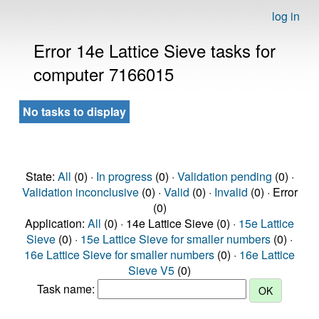
log in
Error 14e Lattice Sieve tasks for
computer 7166015
No tasks to display
State:
All
(0) ·
In progress
(0) ·
Validation pending
(0) ·
Validation inconclusive
(0) ·
Valid
(0) ·
Invalid
(0) · Error
(0)
Application:
All
(0) · 14e Lattice Sieve (0) ·
15e Lattice
Sieve
(0) ·
15e Lattice Sieve for smaller numbers
(0) ·
16e Lattice Sieve for smaller numbers
(0) ·
16e Lattice
Sieve V5
(0)
Task name: