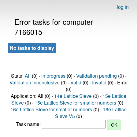
log in
Error tasks for computer
7166015
No tasks to display
State:
All
(0) ·
In progress
(0) ·
Validation pending
(0) ·
Validation inconclusive
(0) ·
Valid
(0) ·
Invalid
(0) · Error
(0)
Application: All (0) ·
14e Lattice Sieve
(0) ·
15e Lattice
Sieve
(0) ·
15e Lattice Sieve for smaller numbers
(0) ·
16e Lattice Sieve for smaller numbers
(0) ·
16e Lattice
Sieve V5
(0)
Task name: