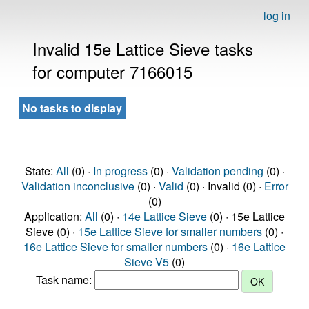
log in
Invalid 15e Lattice Sieve tasks
for computer 7166015
No tasks to display
State:
All
(0) ·
In progress
(0) ·
Validation pending
(0) ·
Validation inconclusive
(0) ·
Valid
(0) · Invalid (0) ·
Error
(0)
Application:
All
(0) ·
14e Lattice Sieve
(0) · 15e Lattice
Sieve (0) ·
15e Lattice Sieve for smaller numbers
(0) ·
16e Lattice Sieve for smaller numbers
(0) ·
16e Lattice
Sieve V5
(0)
Task name: