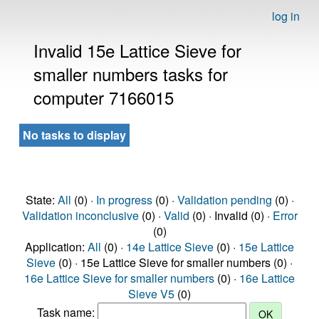
log in
Invalid 15e Lattice Sieve for
smaller numbers tasks for
computer 7166015
No tasks to display
State:
All
(0) ·
In progress
(0) ·
Validation pending
(0) ·
Validation inconclusive
(0) ·
Valid
(0) · Invalid (0) ·
Error
(0)
Application:
All
(0) ·
14e Lattice Sieve
(0) ·
15e Lattice
Sieve
(0) · 15e Lattice Sieve for smaller numbers (0) ·
16e Lattice Sieve for smaller numbers
(0) ·
16e Lattice
Sieve V5
(0)
Task name: