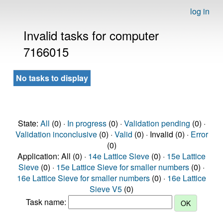
log in
Invalid tasks for computer
7166015
No tasks to display
State:
All
(0) ·
In progress
(0) ·
Validation pending
(0) ·
Validation inconclusive
(0) ·
Valid
(0) · Invalid (0) ·
Error
(0)
Application: All (0) ·
14e Lattice Sieve
(0) ·
15e Lattice
Sieve
(0) ·
15e Lattice Sieve for smaller numbers
(0) ·
16e Lattice Sieve for smaller numbers
(0) ·
16e Lattice
Sieve V5
(0)
Task name: