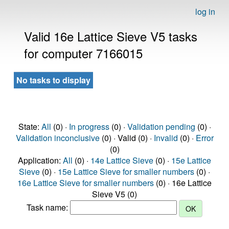
log in
Valid 16e Lattice Sieve V5 tasks
for computer 7166015
No tasks to display
State:
All
(0) ·
In progress
(0) ·
Validation pending
(0) ·
Validation inconclusive
(0) · Valid (0) ·
Invalid
(0) ·
Error
(0)
Application:
All
(0) ·
14e Lattice Sieve
(0) ·
15e Lattice
Sieve
(0) ·
15e Lattice Sieve for smaller numbers
(0) ·
16e Lattice Sieve for smaller numbers
(0) · 16e Lattice
Sieve V5 (0)
Task name: