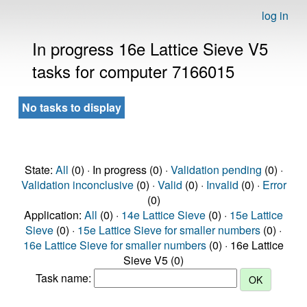
log in
In progress 16e Lattice Sieve V5
tasks for computer 7166015
No tasks to display
State:
All
(0) · In progress (0) ·
Validation pending
(0) ·
Validation inconclusive
(0) ·
Valid
(0) ·
Invalid
(0) ·
Error
(0)
Application:
All
(0) ·
14e Lattice Sieve
(0) ·
15e Lattice
Sieve
(0) ·
15e Lattice Sieve for smaller numbers
(0) ·
16e Lattice Sieve for smaller numbers
(0) · 16e Lattice
Sieve V5 (0)
Task name: