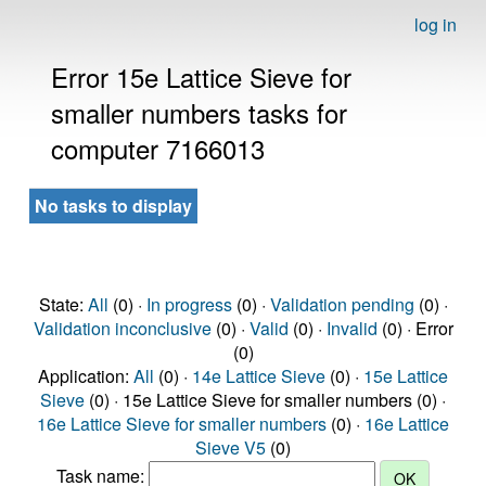
log in
Error 15e Lattice Sieve for
smaller numbers tasks for
computer 7166013
No tasks to display
State:
All
(0) ·
In progress
(0) ·
Validation pending
(0) ·
Validation inconclusive
(0) ·
Valid
(0) ·
Invalid
(0) · Error
(0)
Application:
All
(0) ·
14e Lattice Sieve
(0) ·
15e Lattice
Sieve
(0) · 15e Lattice Sieve for smaller numbers (0) ·
16e Lattice Sieve for smaller numbers
(0) ·
16e Lattice
Sieve V5
(0)
Task name: