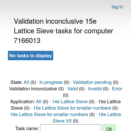
log in
Validation inconclusive 15e
Lattice Sieve tasks for computer
7166013
No tasks to display
State:
All
(0) ·
In progress
(0) ·
Validation pending
(0) ·
Validation inconclusive (0) ·
Valid
(0) ·
Invalid
(0) ·
Error
(0)
Application:
All
(0) ·
14e Lattice Sieve
(0) · 15e Lattice
Sieve (0) ·
15e Lattice Sieve for smaller numbers
(0) ·
16e Lattice Sieve for smaller numbers
(0) ·
16e Lattice
Sieve V5
(0)
Task name: