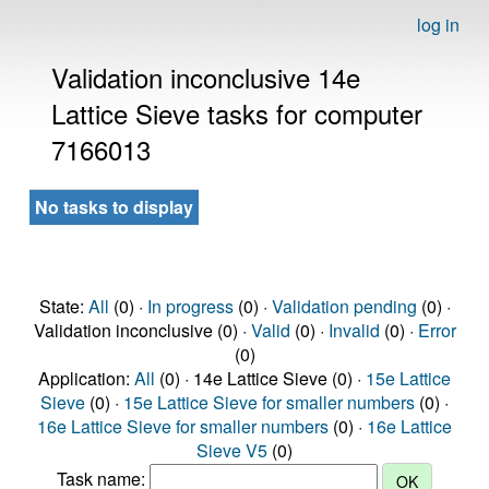
log in
Validation inconclusive 14e
Lattice Sieve tasks for computer
7166013
No tasks to display
State:
All
(0) ·
In progress
(0) ·
Validation pending
(0) ·
Validation inconclusive (0) ·
Valid
(0) ·
Invalid
(0) ·
Error
(0)
Application:
All
(0) · 14e Lattice Sieve (0) ·
15e Lattice
Sieve
(0) ·
15e Lattice Sieve for smaller numbers
(0) ·
16e Lattice Sieve for smaller numbers
(0) ·
16e Lattice
Sieve V5
(0)
Task name: