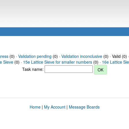
gress
(0) ·
Validation pending
(0) ·
Validation inconclusive
(0) · Valid (0) 
ce Sieve
(0) ·
15e Lattice Sieve for smaller numbers
(0) ·
16e Lattice Si
Task name:
Home
|
My Account
|
Message Boards