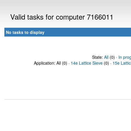
Valid tasks for computer 7166011
No tasks to display
State:
All
(0) ·
In pro
Application: All (0) ·
14e Lattice Sieve
(0) ·
15e Latti