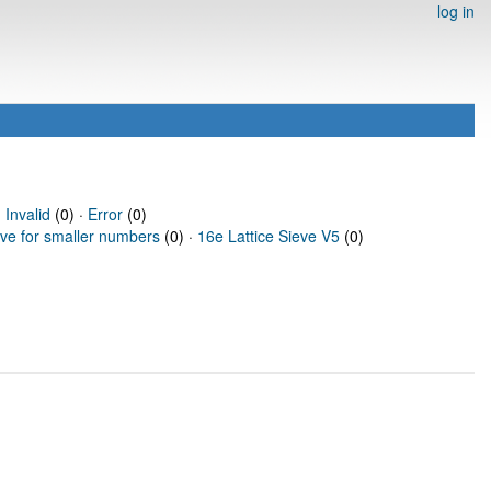
log in
·
Invalid
(0) ·
Error
(0)
eve for smaller numbers
(0) ·
16e Lattice Sieve V5
(0)