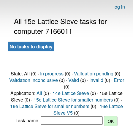
log in
All 15e Lattice Sieve tasks for
computer 7166011
No tasks to display
State: All (0) ·
In progress
(0) ·
Validation pending
(0) ·
Validation inconclusive
(0) ·
Valid
(0) ·
Invalid
(0) ·
Error
(0)
Application:
All
(0) ·
14e Lattice Sieve
(0) · 15e Lattice
Sieve (0) ·
15e Lattice Sieve for smaller numbers
(0) ·
16e Lattice Sieve for smaller numbers
(0) ·
16e Lattice
Sieve V5
(0)
Task name: