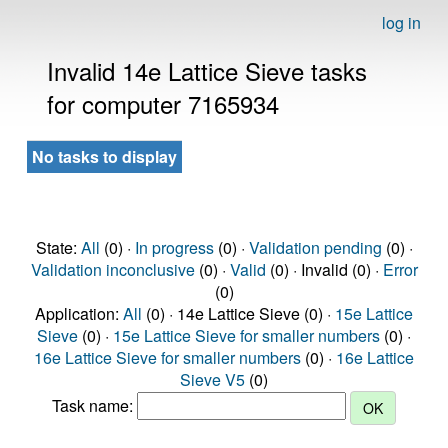
log in
Invalid 14e Lattice Sieve tasks
for computer 7165934
No tasks to display
State:
All
(0) ·
In progress
(0) ·
Validation pending
(0) ·
Validation inconclusive
(0) ·
Valid
(0) · Invalid (0) ·
Error
(0)
Application:
All
(0) · 14e Lattice Sieve (0) ·
15e Lattice
Sieve
(0) ·
15e Lattice Sieve for smaller numbers
(0) ·
16e Lattice Sieve for smaller numbers
(0) ·
16e Lattice
Sieve V5
(0)
Task name: