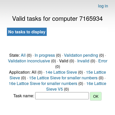
log in
Valid tasks for computer 7165934
No tasks to display
State:
All
(0) ·
In progress
(0) ·
Validation pending
(0) ·
Validation inconclusive
(0) · Valid (0) ·
Invalid
(0) ·
Error
(0)
Application: All (0) ·
14e Lattice Sieve
(0) ·
15e Lattice
Sieve
(0) ·
15e Lattice Sieve for smaller numbers
(0) ·
16e Lattice Sieve for smaller numbers
(0) ·
16e Lattice
Sieve V5
(0)
Task name: