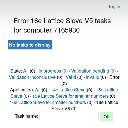
log in
Error 16e Lattice Sieve V5 tasks
for computer 7165930
No tasks to display
State:
All
(0) ·
In progress
(0) ·
Validation pending
(0) ·
Validation inconclusive
(0) ·
Valid
(0) ·
Invalid
(0) · Error
(0)
Application:
All
(0) ·
14e Lattice Sieve
(0) ·
15e Lattice
Sieve
(0) ·
15e Lattice Sieve for smaller numbers
(0) ·
16e Lattice Sieve for smaller numbers
(0) · 16e Lattice
Sieve V5 (0)
Task name: