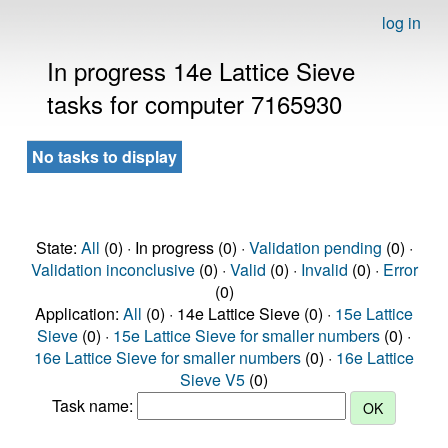
log in
In progress 14e Lattice Sieve
tasks for computer 7165930
No tasks to display
State:
All
(0) · In progress (0) ·
Validation pending
(0) ·
Validation inconclusive
(0) ·
Valid
(0) ·
Invalid
(0) ·
Error
(0)
Application:
All
(0) · 14e Lattice Sieve (0) ·
15e Lattice
Sieve
(0) ·
15e Lattice Sieve for smaller numbers
(0) ·
16e Lattice Sieve for smaller numbers
(0) ·
16e Lattice
Sieve V5
(0)
Task name: