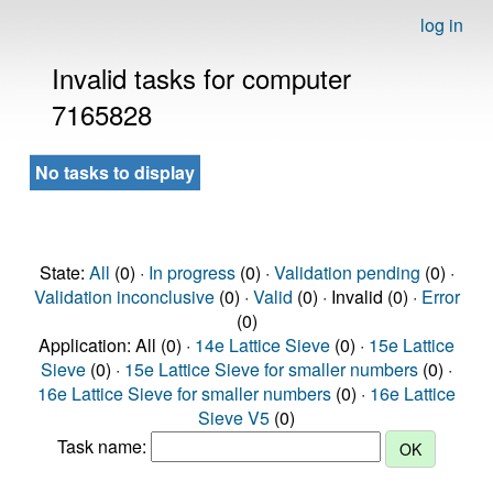
log in
Invalid tasks for computer
7165828
No tasks to display
State:
All
(0) ·
In progress
(0) ·
Validation pending
(0) ·
Validation inconclusive
(0) ·
Valid
(0) · Invalid (0) ·
Error
(0)
Application: All (0) ·
14e Lattice Sieve
(0) ·
15e Lattice
Sieve
(0) ·
15e Lattice Sieve for smaller numbers
(0) ·
16e Lattice Sieve for smaller numbers
(0) ·
16e Lattice
Sieve V5
(0)
Task name: