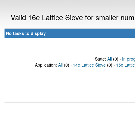
Valid 16e Lattice Sieve for smaller nu
No tasks to display
State:
All
(0) ·
In pro
Application:
All
(0) ·
14e Lattice Sieve
(0) ·
15e Latti