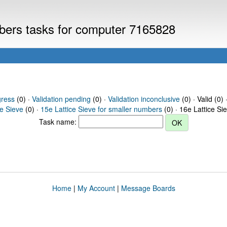
mbers tasks for computer 7165828
gress
(0) ·
Validation pending
(0) ·
Validation inconclusive
(0) · Valid (0) 
ce Sieve
(0) ·
15e Lattice Sieve for smaller numbers
(0) · 16e Lattice Si
Task name:
Home
|
My Account
|
Message Boards